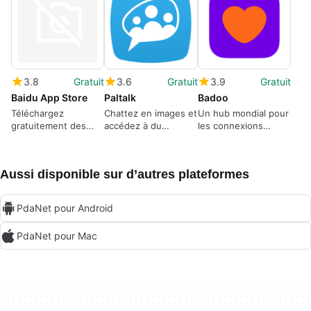
3.8
Gratuit
3.6
Gratuit
3.9
Gratuit
Baidu App Store
Paltalk
Badoo
Téléchargez
Chattez en images et
Un hub mondial pour
gratuitement des
accédez à du
les connexions
applications
contenu vidéo
sociales
chinoises
exclusif
Aussi disponible sur d’autres plateformes
PdaNet pour Android
PdaNet pour Mac