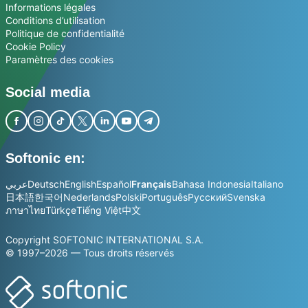
Informations légales
Conditions d’utilisation
Politique de confidentialité
Cookie Policy
Paramètres des cookies
Social media
Softonic en:
عربي
Deutsch
English
Español
Français
Bahasa Indonesia
Italiano
日本語
한국어
Nederlands
Polski
Português
Русский
Svenska
ภาษาไทย
Türkçe
Tiếng Việt
中文
Copyright SOFTONIC INTERNATIONAL S.A.
© 1997–2026 — Tous droits réservés