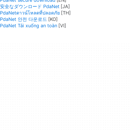
安全なダウンロード PdaNet
PdaNetดาวน์โหลดที่ปลอดภัย
PdaNet 안전 다운로드
PdaNet Tải xuống an toàn